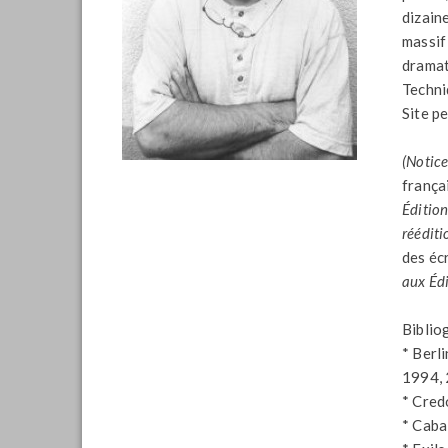
dizaine
massif
dramat
Techni
Site p
(Notic
frança
Éditio
rééditi
des éc
aux Édi
Bibliog
* Berli
1994, 
* Cred
* Caba