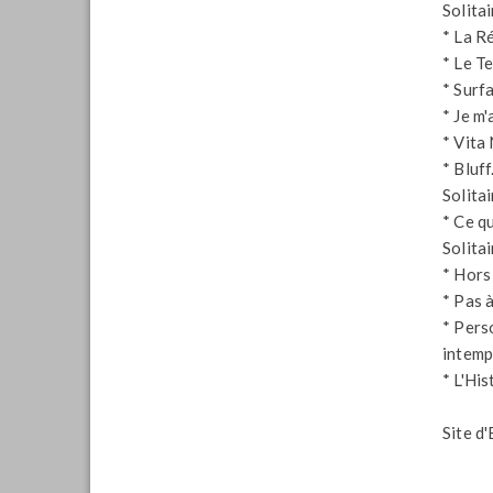
Solita
* La R
* Le T
* Surf
* Je m'
* Vita
* Bluf
Solita
* Ce q
Solita
* Hors 
* Pas 
* Pers
intemp
* L'Hi
Site d