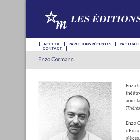
ACCUEIL
PARUTIONS RÉCENTES
L'ACTUALI
CONTACT
Enzo Cormann
Enzo C
théâtr
pour l
(
Thérè
Enzo C
« Enzo
pièces,