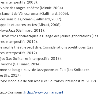
ires intempestifs, 2003).
évolte des anges, théâtre (Minuit, 2004).
estament de Vénus, roman (Gallimard, 2006).
aces sensibles, roman (Gallimard, 2007).
appelle et autres textes (Minuit, 2008).
 Nova Jazz (Gallimard, 2011).
f. Trois trios dramatiques à l'usage des jeunes générations (Les
ires intempestifs, 2012).
ue seul le théâtre peut dire. Considérations poélitiques (Les
ires intempestifs, 2012).
jeu (Les Solitaires intempestifs, 2013).
à vendre (Gallimard, 2014).
onne ne bouge, suivi de Jazz poems et Exit (Les Solitaires
estifs, 2017).
stoire mondiale de ton âme (Les Solitaires intempestifs, 2019).
'Enzo Cormann :
http://www.cormann.net