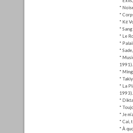
* Exils
* Nois
* Corp
* Ké Vo
* Sang
* Le R
* Pala
* Sade
* Musi
1991).
* Ming
* Taki
* La Pl
1993).
* Dikta
* Touj
* Je m
* Cai, 
* À qu