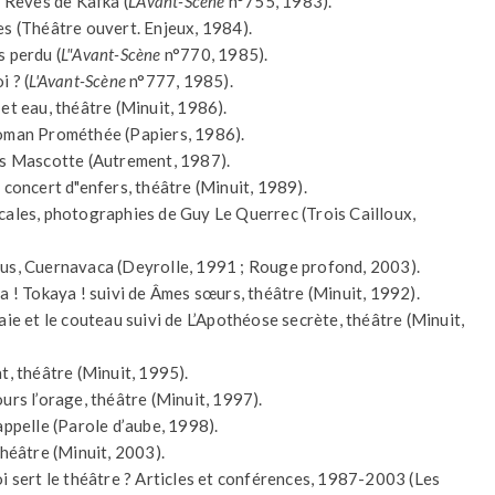
, Rêves de Kafka (
L'Avant-Scène
n°755, 1983).
es (Théâtre ouvert. Enjeux, 1984).
s perdu (
L"Avant-Scène
n°770, 1985).
i ? (
L'Avant-Scène
n°777, 1985).
 et eau, théâtre (Minuit, 1986).
oman Prométhée (Papiers, 1986).
is Mascotte (Autrement, 1987).
, concert d"enfers, théâtre (Minuit, 1989).
cales, photographies de Guy Le Querrec (Trois Cailloux,
us, Cuernavaca (Deyrolle, 1991 ; Rouge profond, 2003).
ya ! Tokaya ! suivi de Âmes sœurs, théâtre (Minuit, 1992).
aie et le couteau suivi de L’Apothéose secrète, théâtre (Minuit,
t, théâtre (Minuit, 1995).
ours l’orage, théâtre (Minuit, 1997).
’appelle (Parole d’aube, 1998).
théâtre (Minuit, 2003).
oi sert le théâtre ? Articles et conférences, 1987-2003 (Les