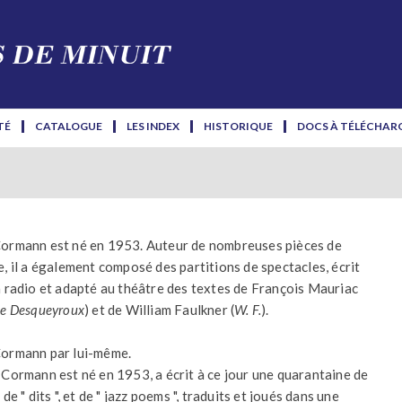
TÉ
CATALOGUE
LES INDEX
HISTORIQUE
DOCS À TÉLÉCHAR
ormann est né en 1953. Auteur de nombreuses pièces de
e, il a également composé des partitions de spectacles, écrit
a radio et adapté au théâtre des textes de François Mauriac
se Desqueyroux
) et de William Faulkner (
W. F.
).
ormann par lui-même.
 Cormann est né en 1953, a écrit à ce jour une quarantaine de
 de " dits ", et de " jazz poems ", traduits et joués dans une