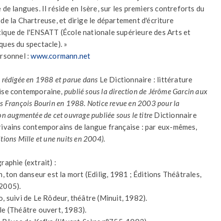
 de langues. Il réside en Isère, sur les premiers contreforts du
 de la Chartreuse, et dirige le département d'écriture
ique de l'ENSATT (École nationale supérieure des Arts et
ques du spectacle). »
ersonnel :
www.cormann.net
e rédigée en 1988 et parue dans
Le Dictionnaire : littérature
ise contemporaine
, publié sous la direction de Jérôme Garcin aux
ns François Bourin en 1988. Notice revue en 2003 pour la
on augmentée de cet ouvrage publiée sous le titre
Dictionnaire
rivains contemporains de langue française : par eux-mêmes
,
tions Mille et une nuits en 2004).
raphie (extrait) :
n, ton danseur est la mort (Edilig, 1981 ; Éditions Théâtrales,
2005).
o, suivi de Le Rôdeur, théâtre (Minuit, 1982).
le (Théâtre ouvert, 1983).