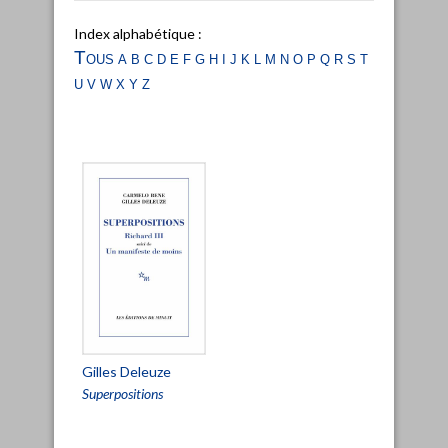
Index alphabétique :
Tous
a
b
c
d
e
f
g
h
i
j
k
l
m
n
o
p
q
r
s
t
u
v
w
x
y
z
Gilles Deleuze
Superpositions