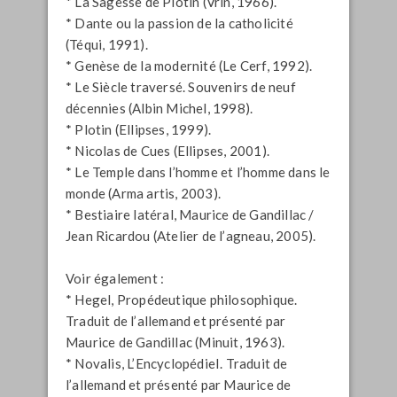
*
La Sagesse de Plotin
(Vrin, 1966).
*
Dante ou la passion de la catholicité
(Téqui, 1991).
*
Genèse de la modernité
(Le Cerf, 1992).
*
Le Siècle traversé
.
Souvenirs de neuf
décennies
(Albin Michel, 1998).
*
Plotin
(Ellipses, 1999).
*
Nicolas de Cues
(Ellipses, 2001).
*
Le Temple dans l’homme et l’homme dans le
monde
(Arma artis, 2003).
*
Bestiaire latéral
, Maurice de Gandillac /
Jean Ricardou (Atelier de l’agneau, 2005).
Voir également :
* Hegel,
Propédeutique philosophique
.
Traduit de l’allemand et présenté par
Maurice de Gandillac (Minuit, 1963).
* Novalis,
L’EncyclopédieI.
Traduit de
l’allemand et présenté par Maurice de