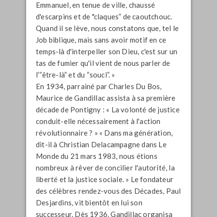
Emmanuel, en tenue de ville, chaussé
d'escarpins et de "claques” de caoutchouc.
Quand il se lève, nous constatons que, tel le
Job biblique, mais sans avoir motif en ce
temps-là d'interpeller son Dieu, c'est sur un
tas de fumier qu'il vient de nous parler de
l’“être-là” et du “souci”.
»
En 1934, parrainé par Charles Du Bos,
Maurice de Gandillac assista à sa première
décade de Pontigny : «
La volonté de justice
conduit-elle nécessairement à l'action
révolutionnaire ?
» «
Dans ma génération
,
dit-il à Christian Delacampagne dans
Le
Monde
du 21 mars 1983,
nous étions
nombreux à rêver de concilier l'autorité, la
liberté et la justice sociale
. » Le fondateur
des célèbres rendez-vous des Décades, Paul
Desjardins, vit bientôt en lui son
successeur. Dès 1936, Gandillac organisa