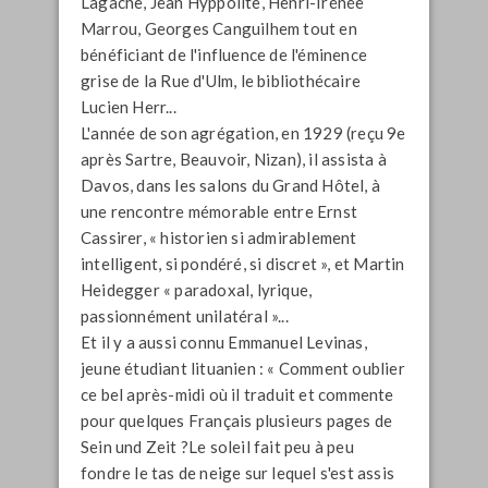
Lagache, Jean Hyppolite, Henri-Irénée
Marrou, Georges Canguilhem tout en
bénéficiant de l'influence de l'éminence
grise de la Rue d'Ulm, le bibliothécaire
Lucien Herr...
L'année de son agrégation, en 1929 (reçu 9
e
après Sartre, Beauvoir, Nizan), il assista à
Davos, dans les salons du Grand Hôtel, à
une rencontre mémorable entre Ernst
Cassirer, «
historien si admirablement
intelligent, si pondéré, si discret
», et Martin
Heidegger «
paradoxal, lyrique,
passionnément unilatéral
»...
Et il y a aussi connu Emmanuel Levinas,
jeune étudiant lituanien : «
Comment oublier
ce bel après-midi où il traduit et commente
pour quelques Français plusieurs pages de
Sein und Zeit
?Le soleil fait peu à peu
fondre le tas de neige sur lequel s'est assis