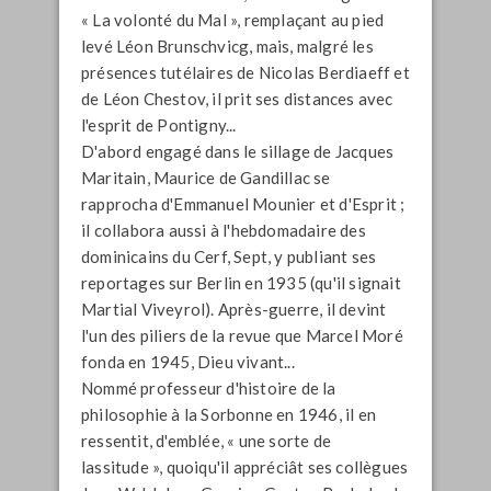
« La volonté du Mal », remplaçant au pied
levé Léon Brunschvicg, mais, malgré les
présences tutélaires de Nicolas Berdiaeff et
de Léon Chestov, il prit ses distances avec
l'esprit de Pontigny...
D'abord engagé dans le sillage de Jacques
Maritain, Maurice de Gandillac se
rapprocha d'Emmanuel Mounier et d'
Esprit
;
il collabora aussi à l'hebdomadaire des
dominicains du Cerf,
Sept
, y publiant ses
reportages sur Berlin en 1935 (qu'il signait
Martial Viveyrol). Après-guerre, il devint
l'un des piliers de la revue que Marcel Moré
fonda en 1945,
Dieu vivant...
Nommé professeur d'histoire de la
philosophie à la Sorbonne en 1946, il en
ressentit, d'emblée, «
une sorte de
lassitude
», quoiqu'il appréciât ses collègues