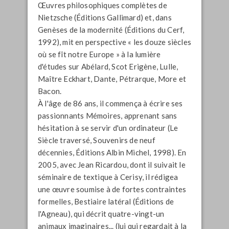
Œuvres philosophiques complètes de
Nietzsche (Éditions Gallimard) et, dans
Genèses de la modernité
(Éditions du Cerf,
1992), mit en perspective «
les douze siècles
où se fît notre Europe
» à la lumière
d'études sur Abélard, Scot Erigène, Lulle,
Maître Eckhart, Dante, Pétrarque, More et
Bacon.
À l'âge de 86 ans, il commença à écrire ses
passionnants Mémoires, apprenant sans
hésitation à se servir d'un ordinateur (
Le
Siècle traversé, Souvenirs de neuf
décennies
, Éditions Albin Michel, 1998). En
2005, avec Jean Ricardou, dont il suivait le
séminaire de textique à Cerisy, il rédigea
une œuvre soumise à de fortes contraintes
formelles,
Bestiaire latéral
(Éditions de
l'Agneau), qui décrit quatre-vingt-un
animaux imaginaires... (lui qui regardait à la