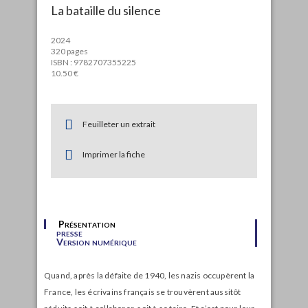
La bataille du silence
2024
320 pages
ISBN : 9782707355225
10.50 €
Feuilleter un extrait
Imprimer la fiche
Présentation
presse
Version numérique
Quand, après la défaite de 1940, les nazis occupèrent la
France, les écrivains français se trouvèrent aussitôt