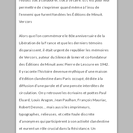
réduits soit à collaborer, soit à se taire. Et c’est pour leur
permettre de s’exprimer quand même à l’insu de
l’ennemi que furent fondées les Éditions de Minuit.
Vercors
Alors que l’on commémore le 80e anniversaire de la
Libération de la France et que les derniers témoins
disparaissent, il était urgent de republier les mémoires
de Vercors, auteur du
Silence de la mer
et co-fondateur
des Éditions de Minuit avec Pierre de Lescure en 1942.
Il y raconte l’histoire devenue mythique d’une maison
d’édition clandestine dans Paris occupé, dédiée à la
diffusion d’une parole et d’une pensée interdites de
circulation. On y retrouve les écrivains et poètes Paul
Eluard, Louis Aragon, Jean Paulhan, François Mauriac,
Robert Desnos… mais aussi les imprimeurs,
typographes, relieuses, et cette foule discrète
d’anonymes qui participèrent à son activité clandestine
et eurent un rôle crucial dans la Résistance. Un