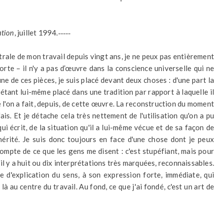
ation
, juillet 1994.
‑‑‑‑‑
ale de mon travail depuis vingt ans, je ne peux pas entièrement
rte – il n'y a pas d’œuvre dans la conscience universelle qui ne
une de ces pièces, je suis placé devant deux choses : d'une part la
, étant lui-même placé dans une tradition par rapport à laquelle il
e l'on a fait, depuis, de cette œuvre. La reconstruction du moment
ais. Et je détache cela très nettement de l'utilisation qu'on a pu
qui écrit, de la situation qu'il a lui-même vécue et de sa façon de
 hérité. Je suis donc toujours en face d'une chose dont je peux
compte de ce que les gens me disent : c'est stupéfiant, mais pour
l y a huit ou dix interprétations très marquées, reconnaissables.
e d'explication du sens, à son expression forte, immédiate, qui
à au centre du travail. Au fond, ce que j'ai fondé, c'est un art de