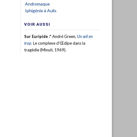
Andromaque
Iphigénie à Aulis
VOIR AUSSI
Sur Euripide :
* André Green,
Un œil en
trop
.
Le complexe d'Œdipe dans la
tragédie (Minuit, 1969).