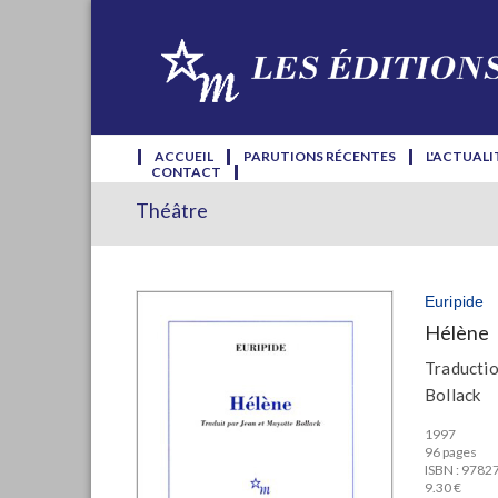
ACCUEIL
PARUTIONS RÉCENTES
L'ACTUALI
CONTACT
Théâtre
Euripide
Hélène
Traductio
Bollack
1997
96 pages
ISBN : 978
9.30 €