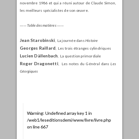
novembre 1986 et qui a réuni autour de Claude Simon,
les meilleurs spécialistes de son œuvre.
‑‑‑‑‑
Table des matières
‑‑‑‑‑
Jean Starobinski
, La journée dans
Histoire
Georges Raillard
, Les trois étranges cylindriques
Lucien Dällenbach
, La question primordiale
Roger Dragonetti
, Les notes du Général dans
Les
Géorgiques
Warning
: Undefined array key 1 in
/web1/leseditionsdemi/www/livre/livre.php
on line
667