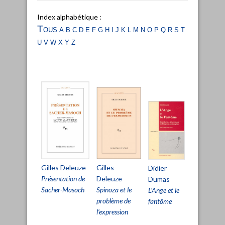
Index alphabétique :
Tous
a
b
c
d
e
f
g
h
i
j
k
l
m
n
o
p
q
r
s
t
u
v
w
x
y
z
Gilles
Gilles Deleuze
Didier
Deleuze
Présentation de
Dumas
Spinoza et le
Sacher-Masoch
L’Ange et le
problème de
fantôme
l’expression