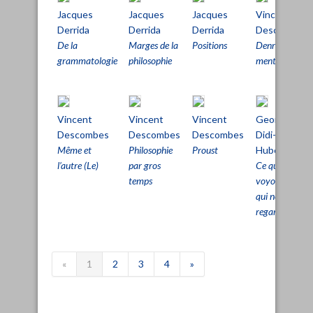
Jacques
Jacques
Jacques
Vincent
Derrida
Derrida
Derrida
Descombes
De la
Marges de la
Positions
Denrée
grammatologie
philosophie
mentale (La)
Vincent
Vincent
Vincent
Georges
Descombes
Descombes
Descombes
Didi-
Même et
Philosophie
Proust
Huberman
l’autre (Le)
par gros
Ce que nous
temps
voyons, ce
qui nous
regarde
«
1
2
3
4
»