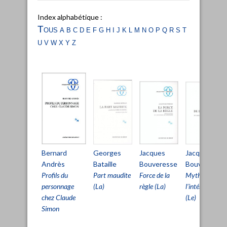
Index alphabétique :
Tous
a
b
c
d
e
f
g
h
i
j
k
l
m
n
o
p
q
r
s
t
u
v
w
x
y
z
Georges
Jacques
Jacques
Bernard
Bataille
Bouveresse
Bouveresse
Andrès
Part maudite
Force de la
Mythe de
Profils du
(La)
règle (La)
l’intériorité
personnage
(Le)
chez Claude
Simon