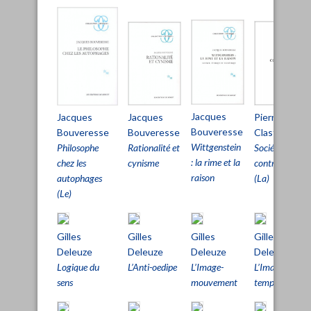
Jacques
Jacques
Pierre
Jacques
Bouveresse
Bouveresse
Clastres
Bouveresse
Wittgenstein
Philosophe
Société
Rationalité et
: la rime et la
chez les
contre l’État
cynisme
raison
autophages
(La)
(Le)
Gilles
Gilles
Gilles
Gilles
Deleuze
Deleuze
Deleuze
Deleuze
Logique du
L’Anti-oedipe
L’Image-
L’Image-
sens
mouvement
temps