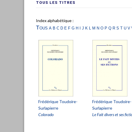
TOUS LES TITRES
Index alphabétique :
Tous
a
b
c
d
e
f
g
h
i
j
k
l
m
n
o
p
q
r
s
t
u
v
Frédérique Toudoire-
Frédérique Toudoire-
Surlapierre
Surlapierre
Colorado
Le Fait divers et ses ficti