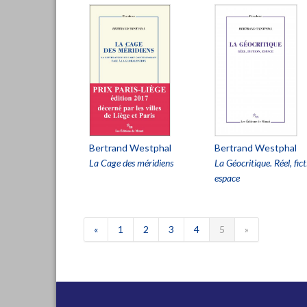
Bertrand Westphal
Bertrand Westphal
La Cage des méridiens
La Géocritique. Réel, fict
espace
«
1
2
3
4
5
»