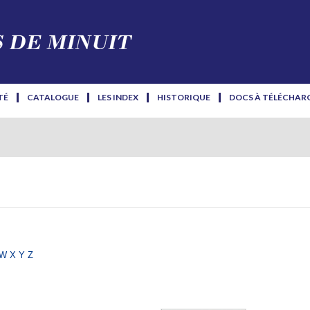
TÉ
CATALOGUE
LES INDEX
HISTORIQUE
DOCS À TÉLÉCHAR
w
x
y
z