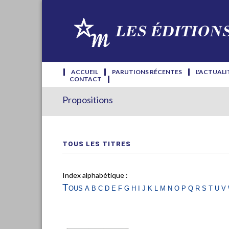
ACCUEIL
PARUTIONS RÉCENTES
L'ACTUALI
CONTACT
Propositions
TOUS LES TITRES
Index alphabétique :
Tous
a
b
c
d
e
f
g
h
i
j
k
l
m
n
o
p
q
r
s
t
u
v