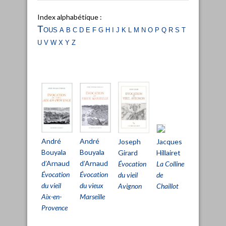
Index alphabétique :
Tous
a
b
c
d
e
f
g
h
i
j
k
l
m
n
o
p
q
r
s
t
u
v
w
x
y
z
André
André
Joseph
Jacques
Bouyala
Bouyala
Girard
Hillairet
d’Arnaud
d’Arnaud
Évocation
La Colline
Évocation
Évocation
du vieil
de
du vieil
du vieux
Avignon
Chaillot
Aix-en-
Marseille
Provence