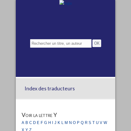
Index des traducteurs
Voir la lettre Y
a
b
c
d
e
f
g
h
i
j
k
l
m
n
o
p
q
r
s
t
u
v
w
x
y
z