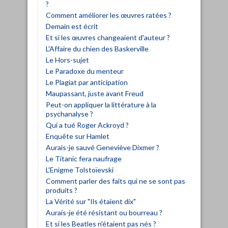
?
Comment améliorer les œuvres ratées ?
Demain est écrit
Et si les œuvres changeaient d'auteur ?
L'Affaire du chien des Baskerville
Le Hors-sujet
Le Paradoxe du menteur
Le Plagiat par anticipation
Maupassant, juste avant Freud
Peut-on appliquer la littérature à la
psychanalyse ?
Qui a tué Roger Ackroyd ?
Enquête sur Hamlet
Aurais-je sauvé Geneviève Dixmer ?
Le Titanic fera naufrage
L'Enigme Tolstoïevski
Comment parler des faits qui ne se sont pas
produits ?
La Vérité sur "Ils étaient dix"
Aurais-je été résistant ou bourreau ?
Et si les Beatles n'étaient pas nés ?