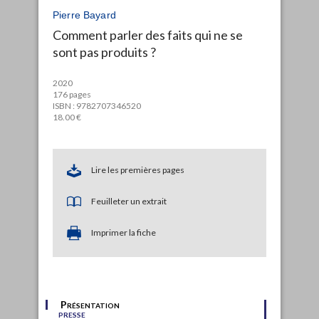
Pierre Bayard
Comment parler des faits qui ne se
sont pas produits ?
2020
176 pages
ISBN : 9782707346520
18.00 €
Lire les premières pages
Feuilleter un extrait
Imprimer la fiche
Présentation
presse