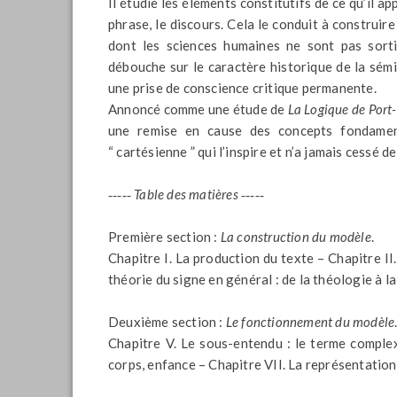
Il étudie les éléments constitutifs de ce qu’il ap
phrase, le discours. Cela le conduit à construir
dont les sciences humaines ne sont pas sortie
débouche sur le caractère historique de la sémi
une prise de conscience critique permanente.
Annoncé comme une étude de
La Logique de Port
une remise en cause des concepts fondament
“ cartésienne ” qui l’inspire et n’a jamais cessé de 
‑‑‑‑‑
Table des matières ‑‑‑‑‑
Première section :
La construction du modèle
.
Chapitre I. La production du texte – Chapitre II
théorie du signe en général : de la théologie à l
Deuxième section :
Le fonctionnement du modèle
Chapitre V. Le sous-entendu : le terme complex
corps, enfance – Chapitre VII. La représentation