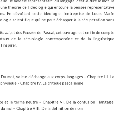
pelle “le modèle représentatif” du langage, c’est-à-dire le mot, la
e une théorie de l’idéologie qui entoure la pensée représentative
s. En dévoilant cette idéologie, l’entreprise de Louis Marin
ologie scientifique qui ne peut échapper à la récupération sans
-Royal
, et des
Pensées
de Pascal, cet ouvrage est en fin de compte
aux de la sémiologie contemporaine et de la linguistique
l’inspirer.
. Du mot, valeur d’échange aux corps-langages – Chapitre III. La
a physique – Chapitre IV. La critique pascalienne
.
e et le terme neutre – Chapitre VI. De la confusion : langage,
 du moi – Chapitre VIII. De la définition de nom