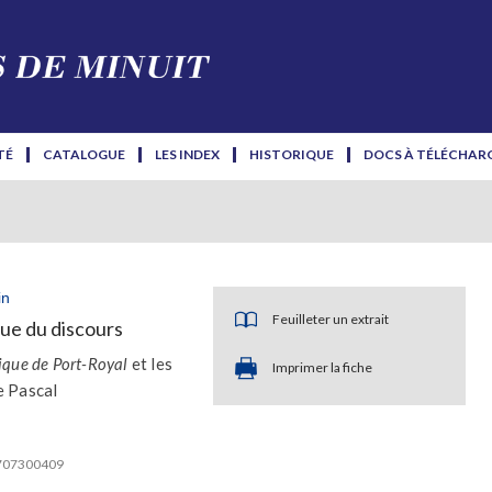
TÉ
CATALOGUE
LES INDEX
HISTORIQUE
DOCS À TÉLÉCHAR
in
Feuilleter un extrait
que du discours
ique de Port-Royal
et les
Imprimer la fiche
 Pascal
2707300409