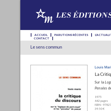
ACCUEIL
PARUTIONS RÉCENTES
L'ACTUALI
CONTACT
Le sens commun
Louis Mar
La Criti
Sur la
Log
Pensées
de
1975
442 pages
ISBN : 978
39.50 €