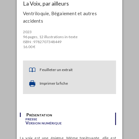
La Voix, par ailleurs
Ventriloquie, Bégaiement et autres
accidents
2023
96 pages, 12 illustrations in-texte
ISBN : 9782707348449
16.00 €
Feuilleter un extrait
Imprimer la fiche
Présentation
presse
Version numérique
La voix est une énigme. Même tonitruante, elle est