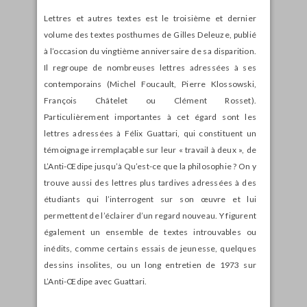
Lettres et autres textes est le troisième et dernier
volume des textes posthumes de Gilles Deleuze, publié
à l’occasion du vingtième anniversaire de sa disparition.
Il regroupe de nombreuses lettres adressées à ses
contemporains (Michel Foucault, Pierre Klossowski,
François Châtelet ou Clément Rosset).
Particulièrement importantes à cet égard sont les
lettres adressées à Félix Guattari, qui constituent un
témoignage irremplaçable sur leur « travail à deux », de
L’Anti-Œdipe jusqu’à Qu’est-ce que la philosophie ? On y
trouve aussi des lettres plus tardives adressées à des
étudiants qui l’interrogent sur son œuvre et lui
permettent de l’éclairer d’un regard nouveau. Y figurent
également un ensemble de textes introuvables ou
inédits, comme certains essais de jeunesse, quelques
dessins insolites, ou un long entretien de 1973 sur
L’Anti-Œdipe avec Guattari.