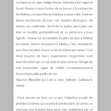
cyclique aussi, que rédige Moran. Détective de l'agence
Youdi, Moran a reçu l'ordre de se lancer à la recherche
de Molloy. Lorsque Moran entame sa poursuite, il est en
pleine possession de tous ses moyens physiques, de
toutes ses certitudes. Au fil de sa quête, peu à peu son
état se modifie profondément et se détériore à tous
égards : Moran va ressembler de plus en plus à Molloy
lui-même. Moran trouvera-t-il Molloy ? Ne seraient-ils
que deux facettes d'une seule et même personne ? Les
deux boucles de leurs trajectoires respectives vont
peut-être finir par se rencontrer pour former l'image du
huit horizontal, signe de l'infini recommencement
d'une impossible quête de soi.
Maurice Blanchot (
Le Livre à venir
, Éditions Gallimard,
1963)
C'est encore un livre où ce qui s"exprime essaie de
prendre la forme rassurante d’une histoire, et certes ce
n’est pas une histoire heureuse, non seulement par ce