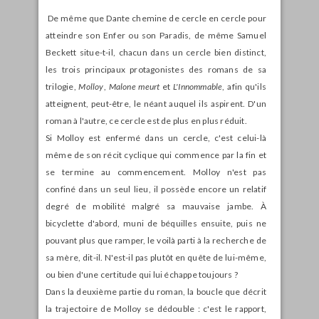
De même que Dante chemine de cercle en cercle pour
atteindre son Enfer ou son Paradis, de même Samuel
Beckett situe-t-il, chacun dans un cercle bien distinct,
les trois principaux protagonistes des romans de sa
trilogie,
Molloy
,
Malone meurt
et
L'Innommable
, afin qu'ils
atteignent, peut-être, le néant auquel ils aspirent. D'un
roman à l'autre, ce cercle est de plus en plus réduit.
Si Molloy est enfermé dans un cercle, c'est celui-là
même de son récit cyclique qui commence par la fin et
se termine au commencement. Molloy n'est pas
confiné dans un seul lieu, il possède encore un relatif
degré de mobilité malgré sa mauvaise jambe. À
bicyclette d'abord, muni de béquilles ensuite, puis ne
pouvant plus que ramper, le voilà parti à la recherche de
sa mère, dit-il. N'est-il pas plutôt en quête de lui-même,
ou bien d'une certitude qui lui échappe toujours ?
Dans la deuxième partie du roman, la boucle que décrit
la trajectoire de Molloy se dédouble : c'est le rapport,