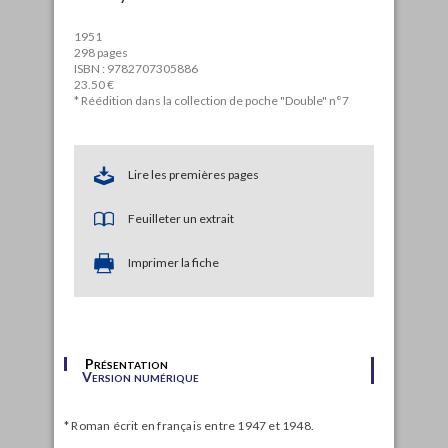
1951
298 pages
ISBN : 9782707305886
23.50 €
* Réédition dans la collection de poche "Double" n°7
Lire les premières pages
Feuilleter un extrait
Imprimer la fiche
Présentation
Version numérique
* Roman écrit en français entre 1947 et 1948.