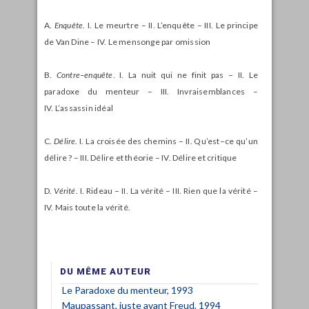
A.
Enquête
. I. Le meurtre – II. L’enquête – III. Le principe
de Van Dine – IV. Le mensonge par omission
B.
Contre–enquête
. I. La nuit qui ne finit pas – II. Le
paradoxe du menteur – III. Invraisemblances –
IV. L’assassin idéal
C.
Délire
. I. La croisée des chemins – II. Qu’est–ce qu’un
délire ? – III. Délire et théorie – IV. Délire et critique
D.
Vérité
. I. Rideau – II. La vérité – III. Rien que la vérité –
IV. Mais toute la vérité.
DU MÊME AUTEUR
Le Paradoxe du menteur, 1993
Maupassant, juste avant Freud, 1994