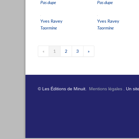
Pas dupe
Pas dupe
Yves Ravey
Yves Ravey
Taormine
Taormine
«
1
2
3
»
© Les Éditions de Minuit.
Mentions légales
. Un sit