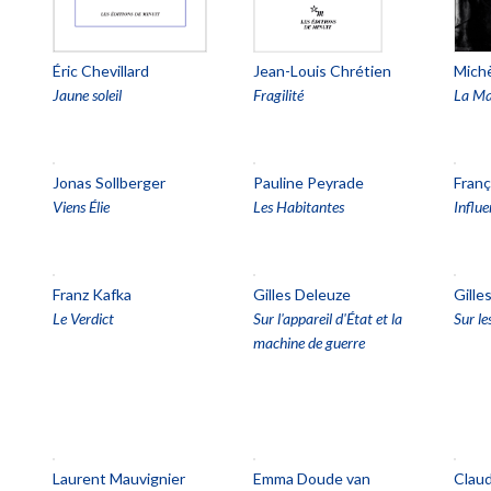
Éric Chevillard
Jean-Louis Chrétien
Mich
Jaune soleil
Fragilité
La Ma
Jonas Sollberger
Pauline Peyrade
Fran
Viens Élie
Les Habitantes
Influe
Franz Kafka
Gilles Deleuze
Gille
Le Verdict
Sur l'appareil d'État et la
Sur le
machine de guerre
Laurent Mauvignier
Emma Doude van
Clau