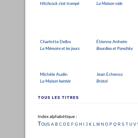
Hitchcock s'est trompé
La Maison vide
Charlotte Delbo
Étienne Anheim
La Mémoire et les jours
Bourdieu et Panofsky
Michèle Audin
Jean Echenoz
La Maison hantée
Bristol
TOUS LES TITRES
Index alphabétique :
Tous
a
b
c
d
e
f
g
h
i
j
k
l
m
n
o
p
q
r
s
t
u
v