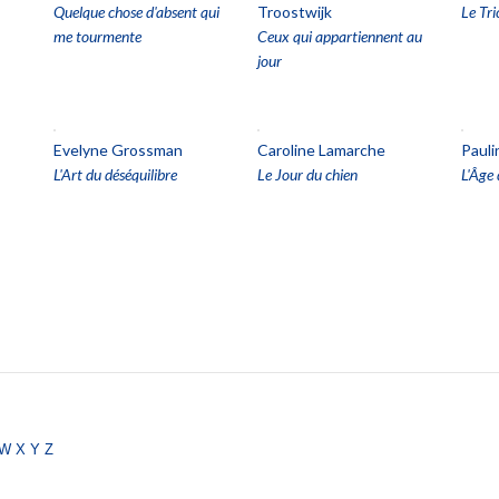
Quelque chose d'absent qui
Troostwijk
Le Tri
me tourmente
Ceux qui appartiennent au
jour
Evelyne Grossman
Caroline Lamarche
Pauli
L'Art du déséquilibre
Le Jour du chien
L'Âge 
w
x
y
z