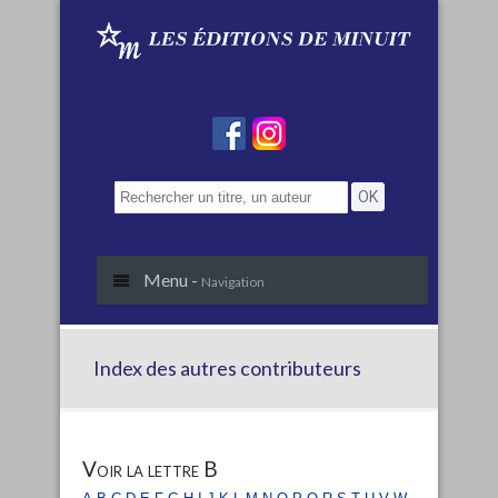
Menu -
Navigation
Index des autres contributeurs
Voir la lettre B
a
b
c
d
e
f
g
h
i
j
k
l
m
n
o
p
q
r
s
t
u
v
w